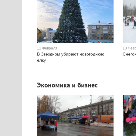
12 Февраля
10 Фев
В Звёздном убирают новогоднюю
Снего
ёлку
Экономика и бизнес