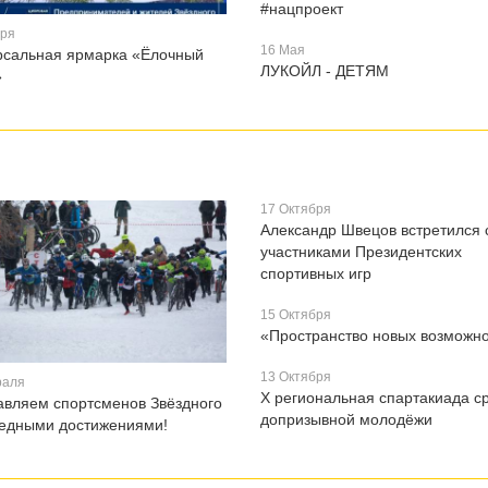
#нацпроект
бря
16 Мая
рсальная ярмарка «Ёлочный
ЛУКОЙЛ - ДЕТЯМ
»
17 Октября
Александр Швецов встретился 
участниками Президентских
спортивных игр
15 Октября
«Пространство новых возможн
13 Октября
раля
X региональная спартакиада с
авляем спортсменов Звёздного
допризывной молодёжи
редными достижениями!