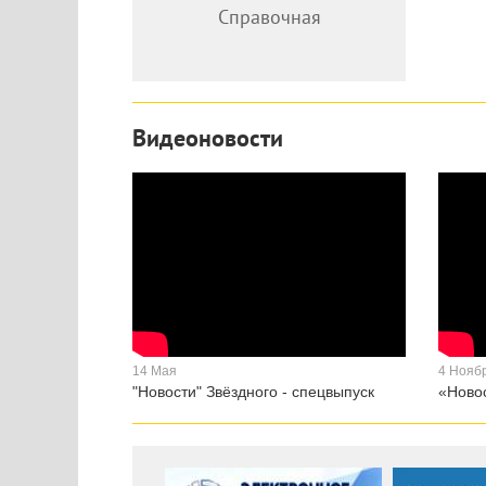
Справочная
Видеоновости
14 Мая
4 Нояб
"Новости" Звёздного - спецвыпуск
«Новос