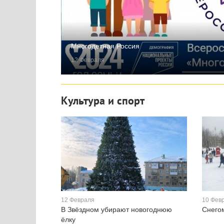
Многодетная Россия
12 Февраля
Культура и спорт
12 Февраля
10 Фев
В Звёздном убирают новогоднюю
Снего
ёлку